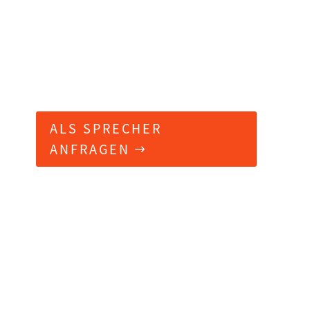
& innovation steward
SPRECHER / AUTOR /
ENTREPRENEUR / BUSINESS
ROMANTIKER
ALS SPRECHER
ANFRAGEN